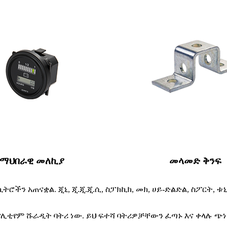
ማህበራዊ መለኪያ
መላመድ ቅንፍ
ጠናቋል. ጂኒ, ጂ.ጂ.ጂ.ሲ, ስፓክኪክ, መክ, ሀይ-ድልድል, ስፖርት, ቱኒ, ወ
 የሊቲየም ሹራዲት ባትሪ ነው. ይህ ፍተሻ ባትሪዎቻቸውን ፈጣኑ እና ቀላሉ ጭ