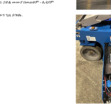
ሥራ ኃይል መሙያ በመጠቀም - ሊቲየም
ውን ጊዜ ይገዛሉ.