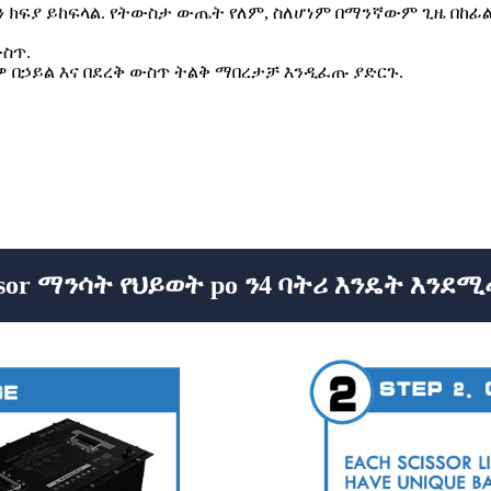
 ፈጣን ክፍያ ይከፍላል. የትውስታ ውጤት የለም, ስለሆነም በማንኛውም ጊዜ በከፊል
ውስጥ.
ችዎ በኃይል እና በደረቅ ውስጥ ትልቅ ማበረታቻ እንዲፈጡ ያድርጉ.
isor ማንሳት የህይወት po ን4 ባትሪ እንዴት እን