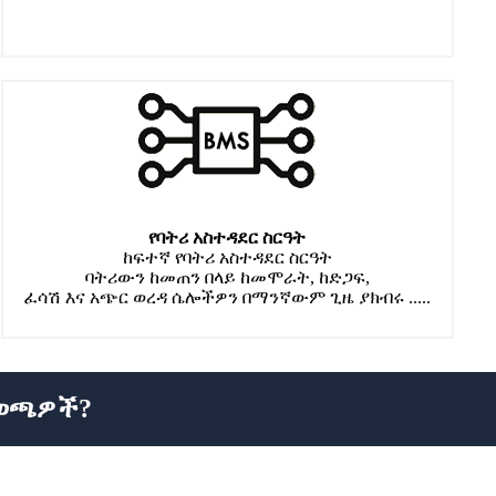
የባትሪ አስተዳደር ስርዓት
ከፍተኛ የባትሪ አስተዳደር ስርዓት
ባትሪውን ከመጠን በላይ ከመሞራት, ከድጋፍ,
ፈሳሽ እና አጭር ወረዳ ሴሎችዎን በማንኛውም ጊዜ ያክብሩ .....
ዋወጫዎች?