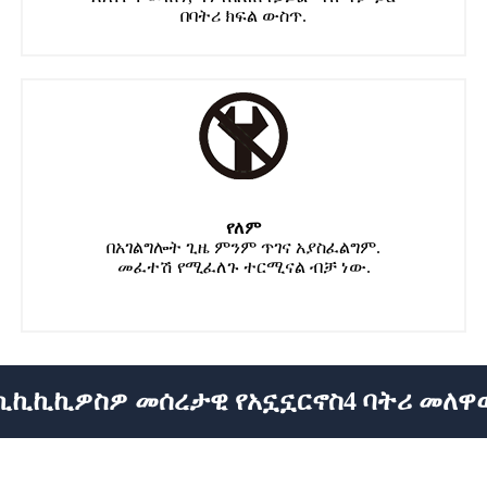
በባትሪ ክፍል ውስጥ.
የለም
በአገልግሎት ጊዜ ምንም ጥገና አያስፈልግም.
መፈተሽ የሚፈለጉ ተርሚናል ብቻ ነው.
ርኪኪኪኪዎስዎ መሰረታዊ የአኗኗርኖስ4 ባትሪ መለ