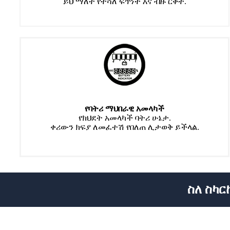
ይህ ማለት የተሻለ ፍጥነት እና ብዙ ርቀት.
የባትሪ ማህበራዊ አመላካች
የክህደት አመላካች ባትሪ ሁኔታ.
ቀሪውን ክፍያ ለመፈተሽ የበለጠ ሊታወቅ ይችላል.
ስለ ስካ