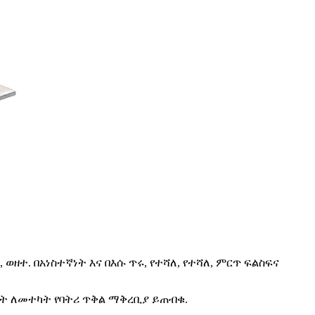
ዘተ. በአነስተኛነት እና በእሱ ጥሩ, የተሻለ, የተሻለ, ምርጥ ፍልስፍና
ነት ለመተካት የባትሪ ጥቅል ማቅረቢያ ይጠብቁ.