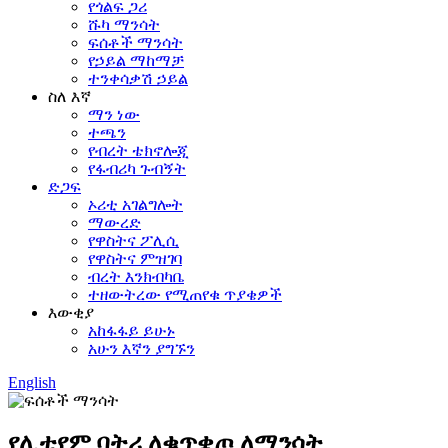
የጎልፍ ጋሪ
ሹካ ማንሳት
ፍሰቶች ማንሳት
የኃይል ማከማቻ
ተንቀሳቃሽ ኃይል
ስለ እኛ
ማን ነው
ተጫን
የብረት ቴክኖሎጂ
የፋብሪካ ጉብኝት
ድጋፍ
ኦሪቲ አገልግሎት
ማውረድ
የዋስትና ፖሊሲ
የዋስትና ምዝገባ
ብረት እንክብካቤ
ተዘውትረው የሚጠየቁ ጥያቄዎች
እውቂያ
አከፋፋይ ይሁኑ
አሁን እኛን ያግኙን
English
የሊቲየም ባትሪ ለቁጥቋጦ ለማንሳት