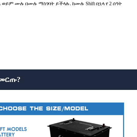
 ወይም ሙሉ በሙሉ ማስገባት ይችላሉ. ከሙሉ Shift በኋላ የ 2 ሰዓት
ደሚመርጡ?