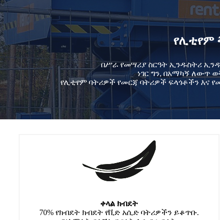
የሊቲየም 
በሥራ የመሣሪያ ስርዓት ኢንዱስትሪ ኢንዱ
ነገር ግን, በአማካኝ ለውጥ 
የሊቲየም ባትሪዎች የመርጃ ባትሪዎች ፍላጎቶችን እና የ
ቀላል ክብደት
70% የክብደት ክብደት የቪድ አሲድ ባትሪዎችን ይቆጥቡ.