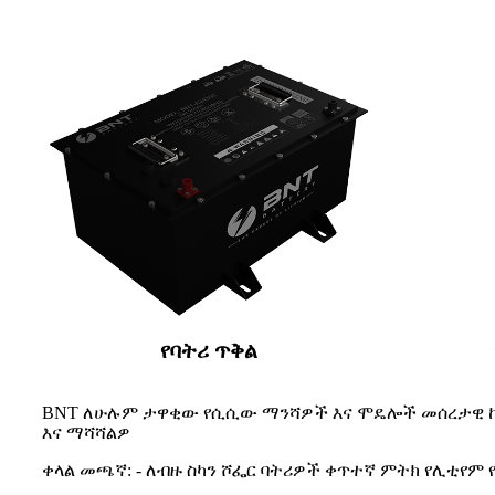
የባትሪ ጥቅል
BNT ለሁሉም ታዋቂው የሲሲው ማንሻዎች እና ሞዴሎች መሰረታዊ ኪትሮችን አ
እና ማሻሻልዎ
ቀላል መጫኛ: - ለብዙ ስካን ሾፌር ባትሪዎች ቀጥተኛ ምትክ የሊቲየም