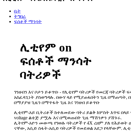
ቤት
ትግበራ
ፍሰቶች ማንሳት
ሊቲየም on
ፍሰቶች ማንሳት
ባትሪዎች
ገንዘብን እና ቦታን ይቆጥቡ - የሊቲየም ባትሪዎች የመርጃ ባትሪዎች 
አስፈላጊነት ያስወግዳሉ. በውሃ ላይ የሚያጠፋበትን ጊዜ በማጠጣት, 
በማያያዝ ጊዜን በማጥፋት ጊዜ እና ገንዘብ ይቆጥቡ
ሊቲየም-አይ ቢትሪቶች ከተለመደው ባትሪ ይልቅ ከሦስት እጥፍ በላይ 
voltage ልቴጅ ያሟሉ እና በሚወጡበት ጊዜ ማሽንዎን ያሽጉሩ.
ሊትየም-አዮን መውጫ የገወሉ ባትሪዎች የ 4X ረዘም ያለ የሕይወት 
ናቸው, አሲድ ስፋት-አሲድ ባትሪዎች የመደወል አደጋ የላቸውም. ሊቲየ