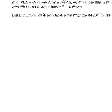
ሰዓት ያህል ሙሉ በሙሉ ሊከፈል ይችላል, ወይም በትንሹ በበለጠ የ
አዮን ማህበር ለብዙ-ፈጣን ክወናዎች ጥሩ ምርጫ
Brit Lithium ባትሪዎች እስከ አራት እጥፍ የሚደርሱ ባትሪዎችን ብዙ