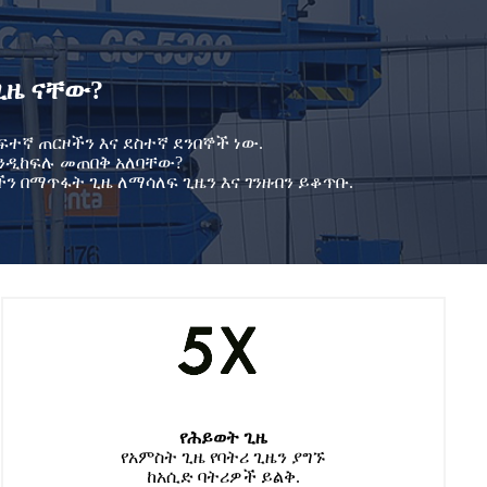
ጊዜ ናቸው?
ተኛ ጠርዞችን እና ደስተኛ ደንበኞች ነው.
እንዲከፍሉ መጠበቅ አለባቸው?
ን በማጥፋት ጊዜ ለማሳለፍ ጊዜን እና ገንዘብን ይቆጥቡ.
የሕይወት ጊዜ
የአምስት ጊዜ የባትሪ ጊዜን ያግኙ
ከአሲድ ባትሪዎች ይልቅ.