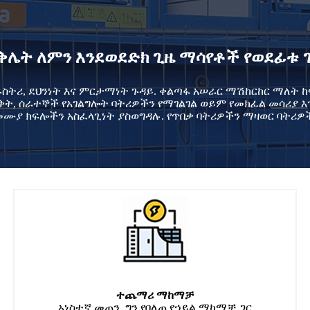
ቅሌት ለምን እንደወደድክ ጊዜ ማሳየቶች የወደፊቱ 
ስትሪ, ደህንነት እና ምርታማነት ጉዳይ. ቀልጣፋ አሠራር ማሽከርከር ማለት ከፍ
ወቅት, ሰራተኞች የአገልግሎት ባትሪዎችን የማገልገል ወይም የመክፈል መሳሪያ 
መሙያ ክፍሎችን አስፈላጊነት ያስወግዳሉ. የጥበቃ ባትሪዎችን ማዛወር ባትሪዎች
ተጨማሪ ማከማቻ
አነስተኛ መጠን, ግን የበለጠ የኃይል ማከማቻ ጋር