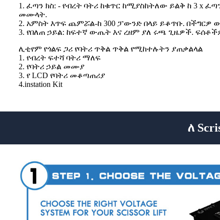
1. ፈጣን ክስ: - የብረት ባትሪ ከቁጥር ከሚያስከትለው ይልቅ ከ 3 x
መሙላት.
2. አምስት እጥፍ ጨምሯል-ከ 300 ፓውንድ በላይ ይቆጥቡ. በችግርዎ 
3. የበለጠ ኃይል: ከፍተኛ ውጤት እና ረዘም ያለ ሩጫ ጊዜዎች. ፍሰቶ
ሊቲየም የጎልፍ ጋሪ የባትሪ ጥቅል ጥቅል የሚከተሉትን ያጠቃልላል
1. የብረት ፍተሻ ባትሪ ማለፍ
2. የባትሪ ኃይል መሙያ
3. የ LCD የባትሪ መቆጣጠሪያ
4.instation Kit
ለ Scr