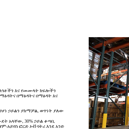
ፍላጎቶችን እና የመሙላት ክፍሎችን
በማፅዳትና በማፅዳትና በማፅዳት እና
የሆነ ኃይልን ያከማቻል, ወጥነት ያለው
ዑደት አላቸው, 30% ኃይል ቆጣቢ
ም-አይየስ ፎርድ ኦቭ ባትሪ እንደ አንድ