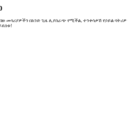
0
 ብዙ መሳሪያዎችን በአንድ ጊዜ ሊያሰራጭ የሚችል, ተንቀሳቃሽ የኃይል ባትሪዎ 
ይደሰቱ!