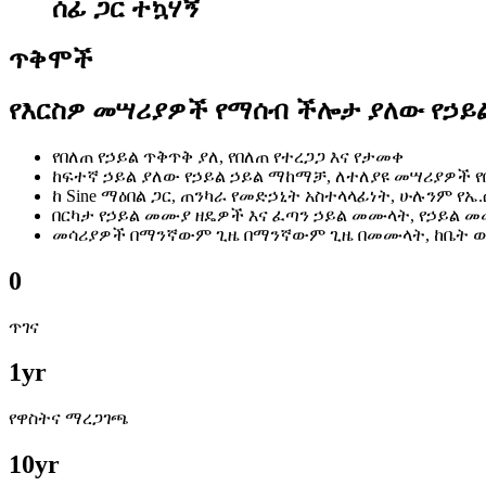
ሰፊ ጋር ተኳሃኝ
ጥቅሞች
የእርስዎ መሣሪያዎች የማሰብ ችሎታ ያለው የኃይል
የበለጠ የኃይል ጥቅጥቅ ያለ, የበለጠ የተረጋጋ እና የታመቀ
ከፍተኛ ኃይል ያለው የኃይል ኃይል ማከማቻ, ለተለያዩ መሣሪያዎች የ
ከ Sine ማዕበል ጋር, ጠንካራ የመድኃኒት አስተላላፊነት, ሁሉንም
በርካታ የኃይል መሙያ ዘዴዎች እና ፈጣን ኃይል መሙላት, የኃይል 
መሳሪያዎች በማንኛውም ጊዜ በማንኛውም ጊዜ በመሙላት, ከቤት 
0
ጥገና
1
yr
የዋስትና ማረጋገጫ
10
yr