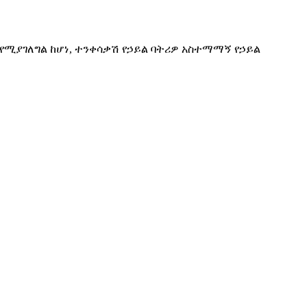
የሚያገለግል ከሆነ, ተንቀሳቃሽ የኃይል ባትሪዎ አስተማማኝ የኃይል