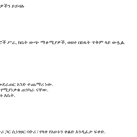
ሪያዎችን ይይዛሉ
በሮች ሥራ, ከቤት ውጭ ማቆሚያዎች, ወዘተ በስፋት ጥቅም ላይ ውሏል.
 መደራጠር አንድ ተጨማሪ ነው.
ጥ የሚያነቃቁ ጠንካራ ናቸው.
ዙ እሴት.
 ጋር ሲነፃፀር ባትሪ / የላቀ የአሁኑን ቀልድ እንዲፈታ ፍቀድ.