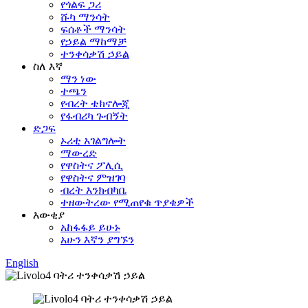
የጎልፍ ጋሪ
ሹካ ማንሳት
ፍሰቶች ማንሳት
የኃይል ማከማቻ
ተንቀሳቃሽ ኃይል
ስለ እኛ
ማን ነው
ተጫን
የብረት ቴክኖሎጂ
የፋብሪካ ጉብኝት
ድጋፍ
ኦሪቲ አገልግሎት
ማውረድ
የዋስትና ፖሊሲ
የዋስትና ምዝገባ
ብረት እንክብካቤ
ተዘውትረው የሚጠየቁ ጥያቄዎች
እውቂያ
አከፋፋይ ይሁኑ
አሁን እኛን ያግኙን
English