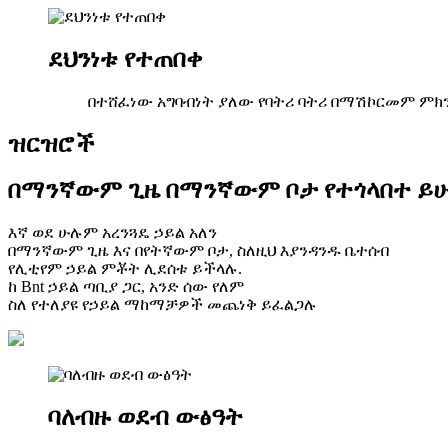
ደህንነቱ የተጠበቀ
በተሸፈነው አግባብነት ያለው የባትሪ ባትሪ በማሽኮርመም ምክ
ዝርዝሮች
በማንኛውም ጊዜ በማንኛውም ቦታ የተጎላበተ ይ
እኛ ወደ ሁሉም አረንጓዴ ኃይል አለን
በማንኛውም ጊዜ እና በየትኛውም ቦታ, ስለዚህ እያንዳንዱ ቤተሰብ
የሊቲየም ኃይል ምቾት ሊደሰቱ ይችላሉ.
ከ Bnt ኃይል ጣቢያ ጋር, አንድ ሰው የለም
ስለ የተለያዩ የኃይል ማከማቻዎች መጨነቅ ይፈልጋሉ
ባለብዙ ወደብ ውፅዓት