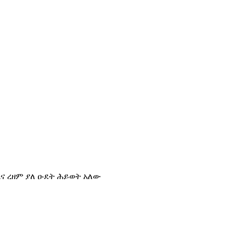
እና ረዘም ያለ ዑደት ሕይወት አለው