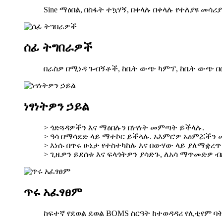
Sine ማዕበል, በስፋት ተኳሃኝ, በቀላሉ በቀላሉ የተለያዩ መሳ
ሰፊ ትግበራዎች
በራስዎ በሚነዳ ጉብኝቶች, ከቤት ውጭ ካምፕ, ከቤት ውጭ 
ነፃነትዎን ኃይል
> ጎድጓዳዎችን እና ማዕበሉን በነፃነት መምጣት ይችላሉ.
> ዓሳ በማሳደድ ላይ ማተኮር ይችላሉ. አእምሮዎ አዕምሯችን
> እነሱ በጥሩ ሁኔታ የተስተካከሉ እና በውሃው ላይ ያለማቋረ
> ጊዜዎን ይደሰቱ እና ፍላጎትዎን ያሳድጉ, ለአሳ ማጥመድዎ ብ
ጥሩ አፈፃፀም
ከፍተኛ የደወል ደወል BOMS ስርዓት ከተወዳዳሪ የሊቲየም ባትሪ