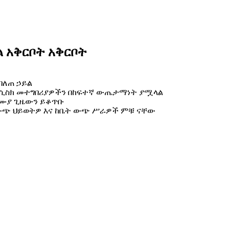
 አቅርቦት አቅርቦት
በለጠ ኃይል
 የኤ.ሲስክ መተግበሪያዎችን በከፍተኛ ውጤታማነት ያሟላል
መሙያ ጊዜውን ይቆጥቡ
ውጭ ህይወትዎ እና ከቤት ውጭ ሥራዎች ምቹ ናቸው