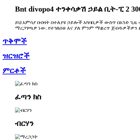
Bnt divopo4 ተንቀሳቃሽ ኃይል ቢት-ፒ 2 30
ይህ አምሳያ በብዛት በተለያዩ ኃይሎች አካባቢዎች ውስጥ በአንድ ጊዜ
ማረጋገጫዎ ነው. የተጎለበቱ እና ያለ ምንም ማቋረጥ ጀብዱዎችዎን 
ጥቅሞች
ዝርዝሮች
ምርቶች
ፈጣን ክስ
ብርሃን