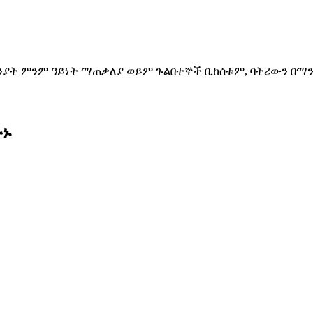
ንያት ምንም ዓይነት ማጠቃለያ ወይም ጉልበተኞች ቢከሰቱም, ባትሪውን በማን
ሁኑ