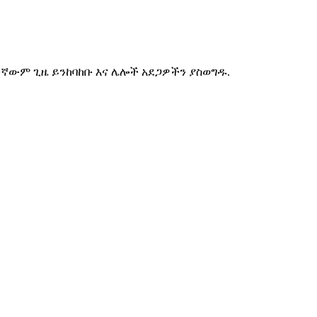
ኛውም ጊዜ ይንከባከቡ እና ሌሎች አደጋዎችን ያስወግዱ.