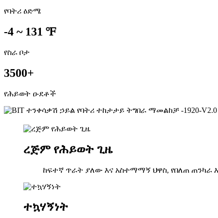
የባትሪ ዕድሜ
-4 ~ 131 ℉
የስራ ቦታ
3500
+
የሕይወት ዑደቶች
ረጅም የሕይወት ጊዜ
ከፍተኛ ጥራት ያለው እና አስተማማኝ ህዋስ, የበለጠ ጠንካራ 
ተኳሃኝነት