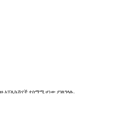
ለብዙ አፕሊኬሽኖች ተስማሚ ሆነው ያገለግላሉ.