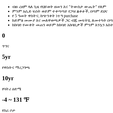
ብዙ ረዘም ላለ ጊዜ የህይወት ዘመን እና "ትውስታ ውጤት" የለም
ምንም አሲድ ፍሰት ወይም ተቀጣጣይ የጋዝ ልቀቶች, በጣም ደህና
የ 5 ዓመት ዋስትና, ከጭንቀት ነፃ ግ purchase
ከድምፅ መሙያ እና መለዋወጫዎች ጋር ብጁ መፍትሄ, ለመተካት በጣ
ከከባድ የሙቀት መጠን ወይም ከከባድ አከባቢዎች ምንም እንኳን አ
0
ጥገና
5
yr
የዋስትና ማረጋገጫ
10
yr
የባትሪ ዕድሜ
-4 ~ 131 ℉
የስራ ቦታ