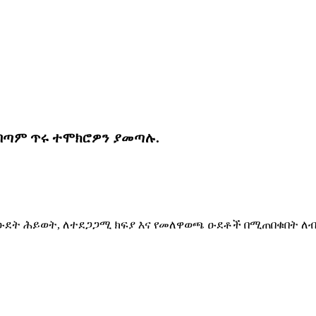
?
 በጣም ጥሩ ተሞክሮዎን ያመጣሉ.
ተኛ ዑደት ሕይወት, ለተደጋጋሚ ክፍያ እና የመለዋወጫ ዑደቶች በሚጠበቁበት 