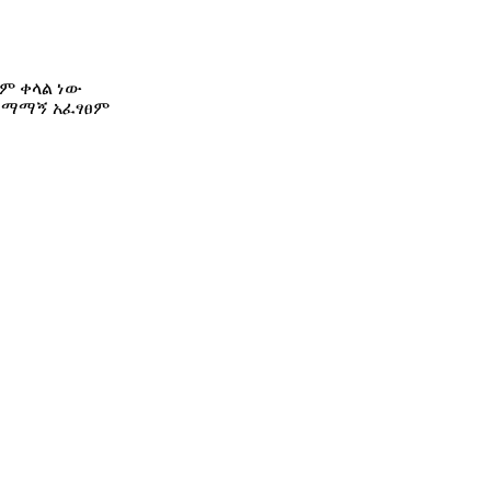
ም ቀላል ነው
ስተማማኝ አፈፃፀም