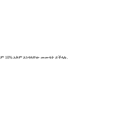
ይም 10% አቅም እንዳላቸው መሙላት ይችላሉ.