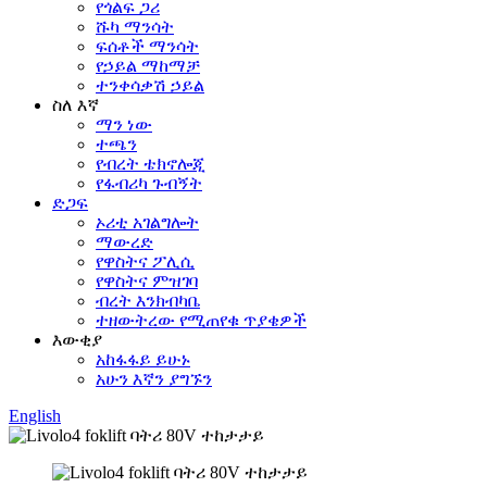
የጎልፍ ጋሪ
ሹካ ማንሳት
ፍሰቶች ማንሳት
የኃይል ማከማቻ
ተንቀሳቃሽ ኃይል
ስለ እኛ
ማን ነው
ተጫን
የብረት ቴክኖሎጂ
የፋብሪካ ጉብኝት
ድጋፍ
ኦሪቲ አገልግሎት
ማውረድ
የዋስትና ፖሊሲ
የዋስትና ምዝገባ
ብረት እንክብካቤ
ተዘውትረው የሚጠየቁ ጥያቄዎች
እውቂያ
አከፋፋይ ይሁኑ
አሁን እኛን ያግኙን
English