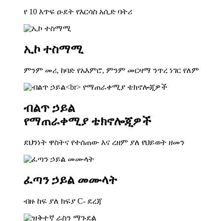
የ 10 እጥፍ ዑደት የእርሳስ አሲድ ባትሪ
ኢኮ ተስማሚ
ምንም መሪ, ከባድ የአእምሮ, ምንም መርዛማ ንጥረ ነገር የለም
ብልጥ ኃይል
የማጠራቀሚያ ቴክኖሎጂዎች
ደህንነት ዋስትና የተሰጠው እና ረዘም ያለ የህይወት ዘመን
ፈጣን ኃይል መሙላት
ብዙ ከፍ ያለ ክፍያ C- ደረጃ