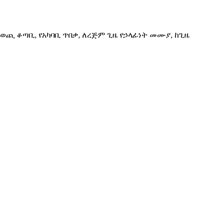
 ወጪ ቆጣቢ, የአካባቢ ጥበቃ, ለረጅም ጊዜ የኃላፊነት መሙያ, ከጊዜ