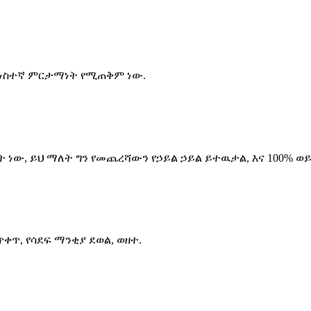
 አነስተኛ ምርታማነት የሚጠቅም ነው.
ነው, ይህ ማለት ግን የመጨረሻውን የኃይል ኃይል ይተዉታል, እና 100% ወ
ጥቀጥ, የሳደፍ ማንቂያ ደወል, ወዘተ.