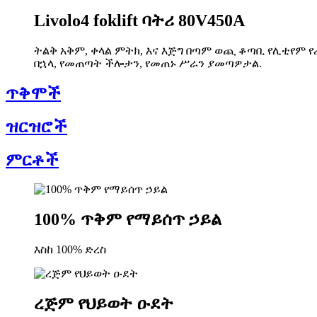
Livolo4 foklift ባትሪ 80V450A
ትልቅ አቅም, ቀላል ምትክ, እና እጅግ በጣም ወጪ ቆጣቢ የሊቲየም የሪ
በኋላ, የመጠጣት ችሎታን, የመጠኑ ሥራን ያመጣዎታል.
ጥቅሞች
ዝርዝሮች
ምርቶች
100% ጥቅም የማይሰጥ ኃይል
እስከ 100% ድረስ
ረጅም የህይወት ዑደት