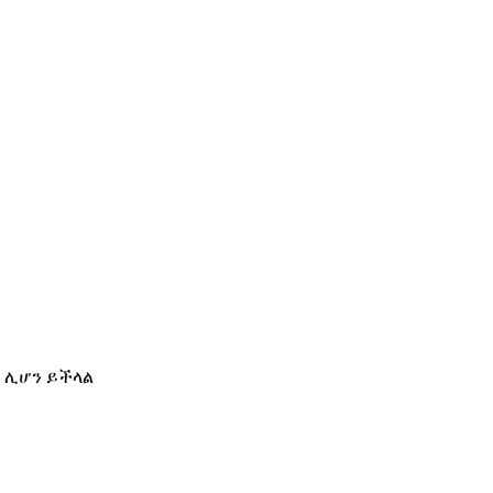
ሪ ሊሆን ይችላል