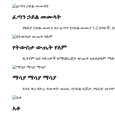
ፈጣን ኃይል መሙላት
የክፍያ ኃይል መሙያ እና ፈጣን የኃይል መሙያ 1-2 ሰዓቶች,
የትውስታ ውጤት የለም
ሊትየም-አይ ባትሪዎች ከማህደረጀት ውጤት አይሰቃዩም ማለት 
ማሳያ ማሳያ ማሳያ
እንደ ቀሪ ባትሪ, የሙቀት መጠኑ, የኃይል ፍጆታ, የፍርድ መንቀ
አቶ