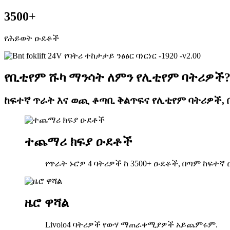
3500
+
የሕይወት ዑደቶች
የቢቲየም ሹካ ማንሳት ለምን የሊቲየም ባትሪዎች
ከፍተኛ ጥራት እና ወጪ ቆጣቢ ቅልጥፍና የሊቲየም ባትሪዎች,
ተጨማሪ ክፍያ ዑደቶች
የጥራት ኑሮዎ 4 ባትሪዎች ከ 3500+ ዑደቶች, በጣም ከፍ
ዜሮ ዋሻል
Livolo4 ባትሪዎች የውሃ ማጠራቀሚያዎች አይጨምሩም.