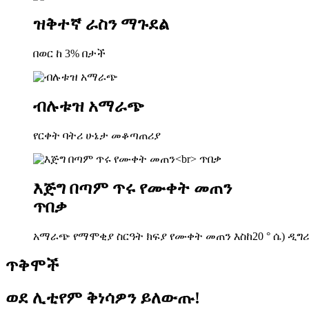
ዝቅተኛ ራስን ማጉደል
በወር ከ 3% በታች
ብሉቱዝ አማራጭ
የርቀት ባትሪ ሁኔታ መቆጣጠሪያ
እጅግ በጣም ጥሩ የሙቀት መጠን
ጥበቃ
አማራጭ የማሞቂያ ስርዓት ክፍያ የሙቀት መጠን እስከ20 ° ሴ) ዲግ
ጥቅሞች
ወደ ሊቲየም ቅነሳዎን ይለውጡ!