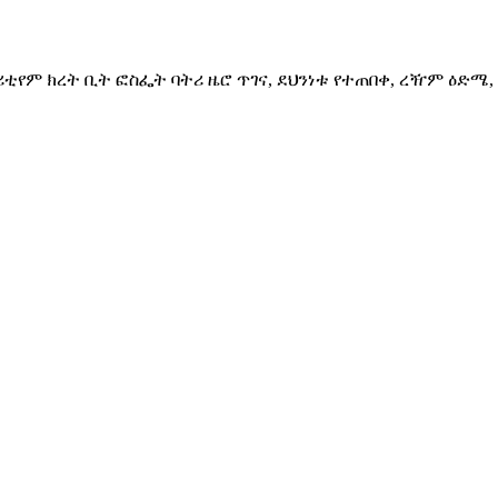
ቲየም ክረት ቢት ፎስፌት ባትሪ ዜሮ ጥገና, ደህንነቱ የተጠበቀ, ረዥም ዕድሜ,