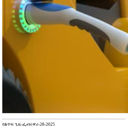
የልጥፍ ጊዜ-ፌብሩዋሪ-28-2025