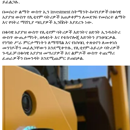
ይፈልጋሉ.
በመሰረተ ልማት ውስጥ ኢን investment ስትሜንት-ኩባንያዎች በቁሳዊ
አያያዝ ውስጥ የሊቲየም ባትሪዎች አጠቃቀምን ለመደገፍ የመሰረተ ልማት
እና የባትሪ ማሸጊያ ጣቢያዎች ኢንቨስት እያደረጉ ነው.
በቁሳዊ አያያዝ ውስጥ የሊቲየም ባትሪዎች እድገትና ዕድገት ኢንዱስትሪ
ውስጥ ውጤታማነት, ዘላቂነት እና የቴክኖሎጂ እድገትን ያንፀባርቃል.
የንግድ ሥራ ምርታማነትን ለማሻሻል እና የአካባቢ ተጽዕኖን ለመቀነስ
መንገዶችን መፈለጋቸውን እንደሚቀጥሉ, የሊቲየም-አይሪታ ባትሪዎች
ጉዲፈቻ በቁሳዊ አያያዝ መሣሪያዎች እና ልምዶች ውስጥ ተጨማሪ
ፈጠራዎችን በመንዳት እንደሚጨምር ይጠበቃል.